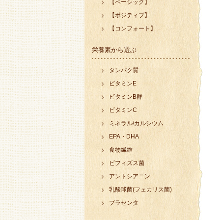
【ベーシック】
【ポジティブ】
【コンフォート】
栄養素から選ぶ
タンパク質
ビタミンE
ビタミンB群
ビタミンC
ミネラル/カルシウム
EPA・DHA
食物繊維
ビフィズス菌
アントシアニン
乳酸球菌(フェカリス菌)
プラセンタ