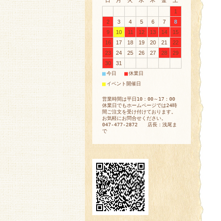
日
月
火
水
木
金
土
1
2
3
4
5
6
7
8
9
10
11
12
13
14
15
16
17
18
19
20
21
22
23
24
25
26
27
28
29
30
31
■
■
今日
休業日
■
イベント開催日
営業時間は平日10：00～17：00
休業日でもホームページでは24時
間ご注文を受け付けております。
お気軽にお問合せください。
047-477-2872 店長：浅尾ま
で