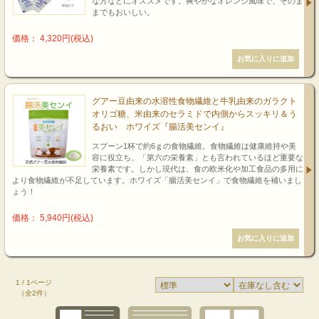
な方などにオススメです。爽やかなオレンジ風味で、そのま
までもおいしい。
価格： 4,320円(税込)
グアー豆由来の水溶性食物繊維と牛乳由来のガラクト
オリゴ糖、米由来のセラミドで内側からスッキリ＆う
るおい ホワイズ『腸活美センイ』
スプーン1杯で約6ｇの食物繊維。食物繊維は健康維持や美
容に役立ち、「第六の栄養素」とも言われているほど重要な
栄養素です。しかし現代は、食の欧米化や加工食品の多用に
より食物繊維が不足しています。ホワイズ「腸活美センイ」で食物繊維を補いまし
ょう！
価格： 5,940円(税込)
1 / 1ページ
（全2件）