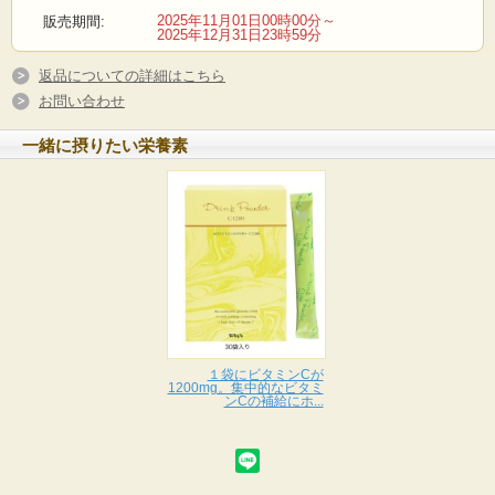
2025年11月01日00時00分～
販売期間:
2025年12月31日23時59分
返品についての詳細はこちら
お問い合わせ
一緒に摂りたい栄養素
ドリンクパウダーココアテーストは、
芳醇なココアの香りと優しい甘さを味わいながら、
不足しやすいビタミンB1とB2を
補給できる栄養食品です。
ココアとスキムミルクを使用することで、
１袋にビタミンCが
1200mg。集中的なビタミ
成長期のお子様はもちろん
ンCの補給にホ...
日々の健康を気づかう
すべての方におすすめです。