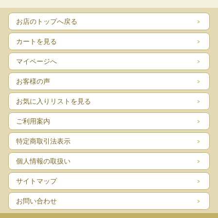
お店のトップへ戻る
＜ホットでもアイスでも美味しく、癒しの時間にどう
ぞ！＞
カートを見る
ビタミンB1は糖質や甘いもの、ビタミンB2は脂質や油
マイページへ
ものなどに対して働く栄養素です。
食べたものをしっかり燃やしてエネルギーに変えるため
お客様の声
に、積極的に摂りましょう。
お気に入りリストを見る
ココアには「テオブロミン」という「ホッ」とした気分
にさせる成分が含まれるため、
ご利用案内
お子様から大人まで幅広い世代でお飲みいただけます。
特定商取引法表示
＜新しくなったドリンクパウダーココアテースト
個人情報の取扱い
は＞
砂糖の量を減らし、甘さが控えめに。芳醇なココ
サイトマップ
アが引き立ち、上品で飲みやすい甘さになりまし
た。
お問い合わせ
1袋あたりのエネルギー(カロリー)が、従来品の