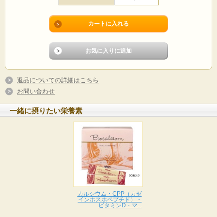
「ジョイントプロ 極」は、
膝関節の不快感を持つ方の軟骨成分の分解を抑え、関節軟骨の保護
に役立つことが報告される、機能性関与成分
プロテオグリカン
と、
歩行や階段の上り下りにおけるひざ関節の悩みを改善することが報
告される、機能性関与成分
N-アセチルグルコサミン
を配合した機能性
食品です。
サポート成分としてビタミンB1,B6.B12も配合しました。
返品についての詳細はこちら
立つ、歩く・動くために！膝の関節軟骨
お問い合わせ
一緒に摂りたい栄養素
カルシウム・CPP（カゼ
インホスホペプチド）・
ビタミンD・マ...