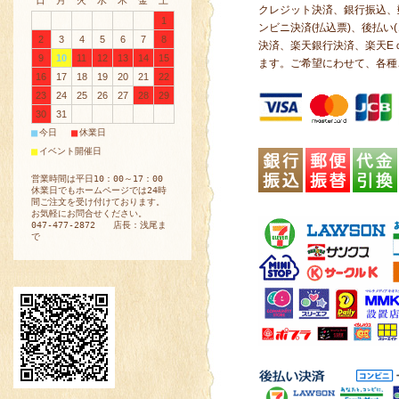
日
月
火
水
木
金
土
クレジット決済、銀行振込、
1
ンビニ決済(払込票)、後払い
2
3
4
5
6
7
8
決済、楽天銀行決済、楽天E
9
10
11
12
13
14
15
ます。ご希望にわせて、各種
16
17
18
19
20
21
22
23
24
25
26
27
28
29
30
31
■
■
今日
休業日
■
イベント開催日
営業時間は平日10：00～17：00
休業日でもホームページでは24時
間ご注文を受け付けております。
お気軽にお問合せください。
047-477-2872 店長：浅尾ま
で