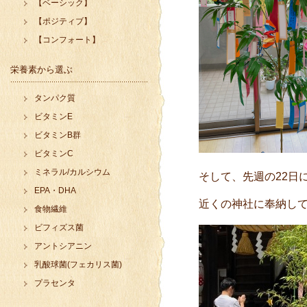
【ベーシック】
【ポジティブ】
【コンフォート】
栄養素から選ぶ
タンパク質
ビタミンE
ビタミンB群
ビタミンC
ミネラル/カルシウム
そして、先週の22日
EPA・DHA
近くの神社に奉納し
食物繊維
ビフィズス菌
アントシアニン
乳酸球菌(フェカリス菌)
プラセンタ