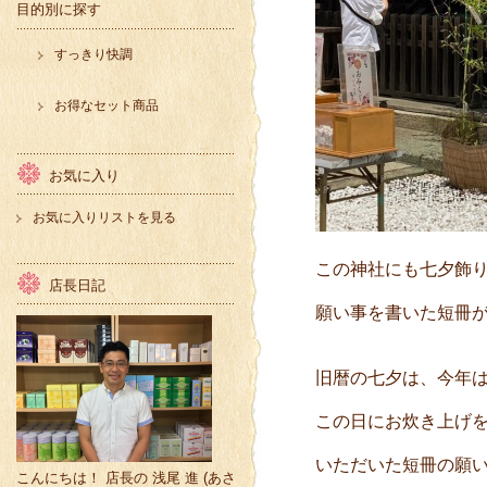
目的別に探す
すっきり快調
お得なセット商品
お気に入り
お気に入りリストを見る
この神社にも七夕飾
店長日記
願い事を書いた短冊
旧暦の七夕は、今年は8
この日にお炊き上げ
いただいた短冊の願
こんにちは！ 店長の 浅尾 進 (あさ