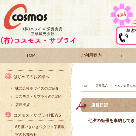
TOP
ご利用案内
はじめてのお客様へ
TOP
店長日記
七夕の短冊を奉
株式会社ホワイズのご紹介
コスモス・サプライのご紹介
店長挨拶
店長日記
コスモス・サプライNEWS
七夕の短冊を奉納してき
8月度いきいきワクワク栄養教
室のお知らせ